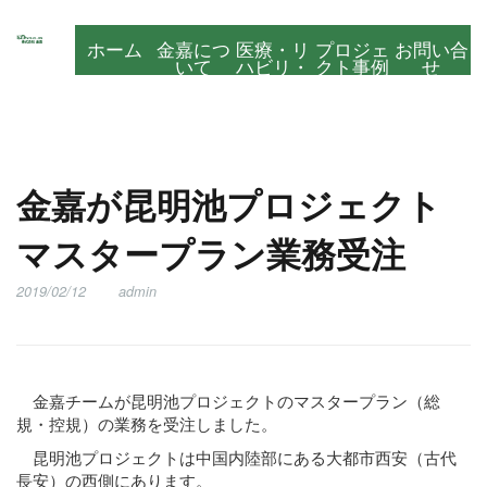
ホーム
金嘉につ
医療・リ
プロジェ
お問い合
いて
ハビリ・
クト事例
せ
介護運営
金嘉が昆明池プロジェクト
マスタープラン業務受注
2019/02/12
admin
金嘉チームが昆明池プロジェクトのマスタープラン（総
規・控規）の業務を受注しました。
昆明池プロジェクトは中国内陸部にある大都市西安（古代
長安）の西側にあります。